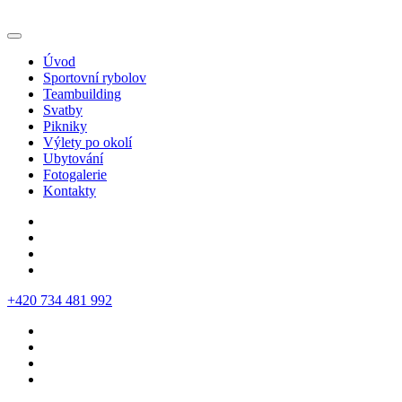
Úvod
Sportovní rybolov
Teambuilding
Svatby
Pikniky
Výlety po okolí
Ubytování
Fotogalerie
Kontakty
‭+420 734 481 992