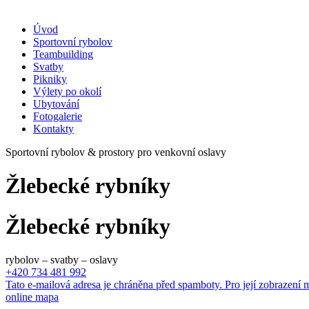
Úvod
Sportovní rybolov
Teambuilding
Svatby
Pikniky
Výlety po okolí
Ubytování
Fotogalerie
Kontakty
Sportovní rybolov & prostory pro venkovní oslavy
Žlebecké rybníky
Žlebecké rybníky
rybolov – svatby – oslavy
+420 734 481 992
Tato e-mailová adresa je chráněna před spamboty. Pro její zobrazení m
online mapa